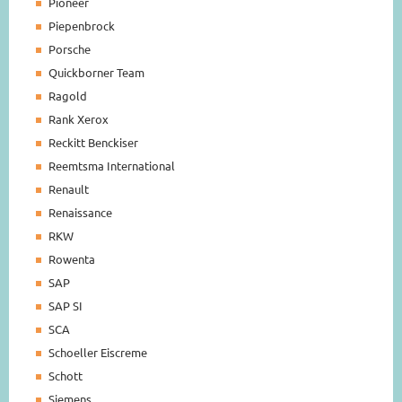
Pioneer
Piepenbrock
Porsche
Quickborner Team
Ragold
Rank Xerox
Reckitt Benckiser
Reemtsma International
Renault
Renaissance
RKW
Rowenta
SAP
SAP SI
SCA
Schoeller Eiscreme
Schott
Siemens