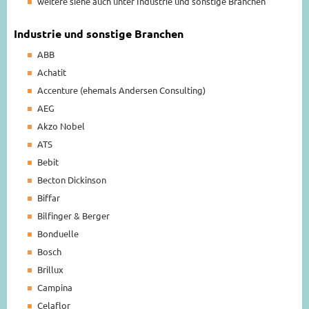
weitere siehe auch unter Industrie und sonstige Branchen
Industrie und sonstige Branchen
ABB
Achatit
Accenture (ehemals Andersen Consulting)
AEG
Akzo Nobel
ATS
Bebit
Becton Dickinson
Biffar
Bilfinger & Berger
Bonduelle
Bosch
Brillux
Campina
Celaflor