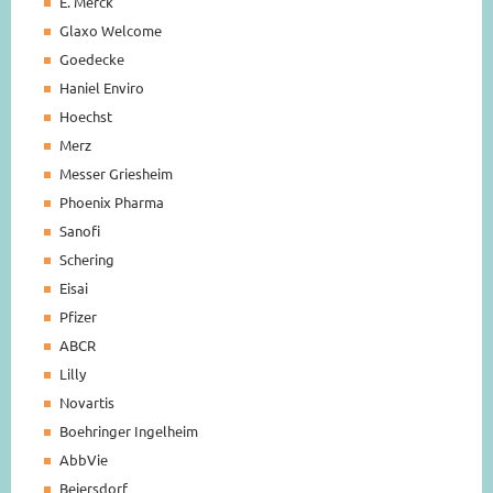
E. Merck
Glaxo Welcome
Goedecke
Haniel Enviro
Hoechst
Merz
Messer Griesheim
Phoenix Pharma
Sanofi
Schering
Eisai
Pfizer
ABCR
Lilly
Novartis
Boehringer Ingelheim
AbbVie
Beiersdorf